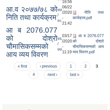
16:56
06/22
आ.व २०७७/७८ को
७७
/2020
नीति तथा
/
निति तथा कार्यक्रम
-
कार्यक्रम.pdf
७८
21:42
आ ब 2076.077
03/17
आ ब 2076.077
को दोश्रो
७६
/2020
को दोश्रो
/
चाैमासिकसम्मको
-
चाैमासिकसम्मको आय
७७
11:19
व्यय विवरण.pdf
आय व्यय विवरण
Pages
« first
‹ previous
1
2
3
4
next ›
last »