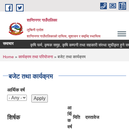
Skip to main content
शान्तिनगर गाउँपालिका
लुम्बिनी प्रदेश
शान्तिनगर गाउँपालिकाको दायित्व, सुशासन र समृध्दि स्थायित्व
समाचार
कृषि फर्म, कृषक समुह, कृषि कम्पनी तथा सहकारी संस्था सूचीकृत हुने सम्बन
You are here
Home
»
कार्यक्रम तथा परियोजना
» बजेट तथा कार्यक्रम
बजेट तथा कार्यक्रम
आर्थिक वर्ष
आ
र्थि
शिर्षक
मिति
दस्तावेज
क
वर्ष