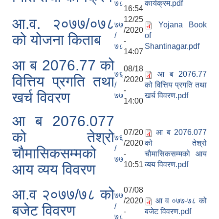
७८
कार्यक्रम.pdf
16:54
12/25
आ.व. २०७७/०७८
७७
Yojana Book
/2020
/
of
को योजना किताब
-
७८
Shantinagar.pdf
14:07
आ ब 2076.77 को
08/18
७६
आ ब 2076.77
वित्तिय प्रगति तथा
/2020
/
को वित्तिय प्रगति तथा
-
खर्च विवरण
७७
खर्च विवरण.pdf
14:00
आ ब 2076.077
07/20
आ ब 2076.077
को तेश्रो
७६
/2020
को तेश्रो
/
चाैमासिकसम्मको
-
चाैमासिकसम्मको आय
७७
10:51
व्यय विवरण.pdf
आय व्यय विवरण
07/08
आ.व २०७७/७८ को
७७
/2020
आ व ०७७-७८ को
/
बजेट विवरण
-
बजेट विवरण.pdf
७८