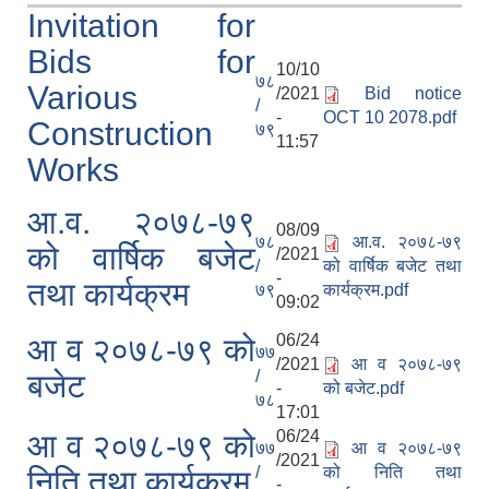
Invitation for
Bids for
10/10
७८
Various
/2021
Bid notice
/
-
OCT 10 2078.pdf
Construction
७९
11:57
Works
आ.व. २०७८-७९
08/09
७८
आ.व. २०७८-७९
को वार्षिक बजेट
/2021
/
को वार्षिक बजेट तथा
-
तथा कार्यक्रम
७९
कार्यक्रम.pdf
09:02
06/24
आ व २०७८-७९ को
७७
/2021
आ व २०७८-७९
/
बजेट
-
को बजेट.pdf
७८
17:01
06/24
आ व २०७८-७९ को
७७
आ व २०७८-७९
/2021
/
को निति तथा
निति तथा कार्यक्रम
-