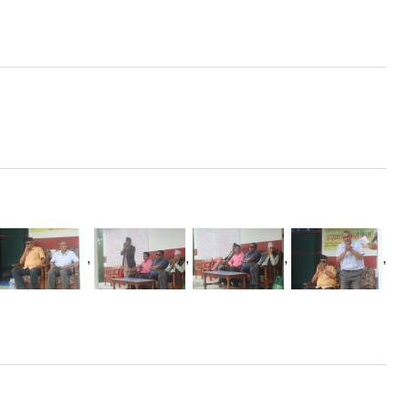
,
,
,
,