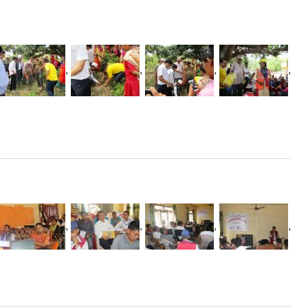
,
,
,
,
,
,
,
,