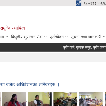
९८०६२३००६२,
मृध्दि स्थायित्व
जना
विधुतीय शुसासन सेवा
प्रतिवेदन
सूचना तथा जानकारी
कृषि फर्म, कृषक समुह, कृषि कम्पनी तथा सहक
 तथा बजेट अधिवेशनका तस्विरहरु ।
,
,
,
,
,