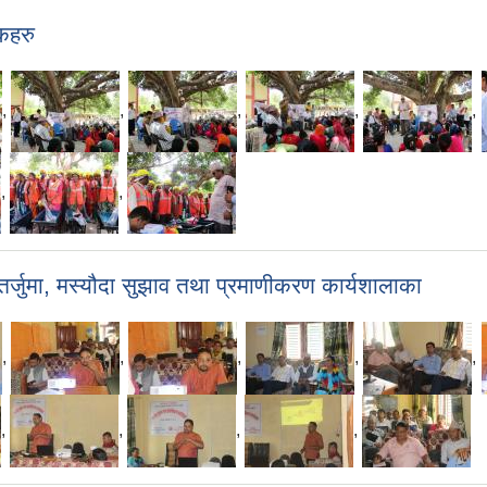
कहरु
,
,
,
,
,
,
,
जुमा, मस्यौदा सुझाव तथा प्रमाणीकरण कार्यशालाका
,
,
,
,
,
,
,
,
,