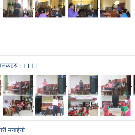
,
,
,
,
का झलकहरु।।।।।
,
,
,
,
,
,
,
,
,
 गरी मनाईयो