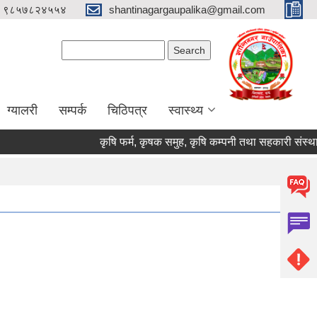
 ९८५७८२४५५४
shantinagargaupalika@gmail.com
Search form
Search
ग्यालरी
सम्पर्क
चिठिपत्र
स्वास्थ्य
कृषि फर्म, कृषक समुह, कृषि कम्पनी तथा सहकारी संस्था सूची